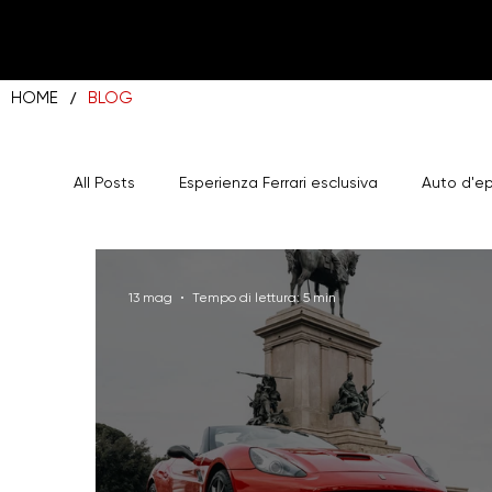
/
HOME
BLOG
All Posts
Esperienza Ferrari esclusiva
Auto d'e
Majestic Garage Parcheggio Roma
13 mag
Tempo di lettura: 5 min