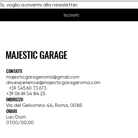
Si, voglio iscrivermi alla newsletter.
Iscriviti
MAJESTIC GARAGE
CONTATTI
majesticgarageroma@gmail.com
drivexperience@majesticgarageroma.com
+39 345 60 73 673
+39 06 69 34 84 25
INDIRIZZO
Via del Gelsomino 44, Roma, 00165
ORARI
Lun/Dom
07.00/00.00
HOME