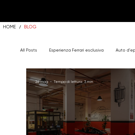
/
HOME
BLOG
All Posts
Esperienza Ferrari esclusiva
Auto d'e
Majestic Garage Parcheggio Roma
26 mag
Tempo di lettura: 3 min