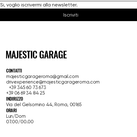
Si, voglio iscrivermi alla newsletter.
Iscriviti
MAJESTIC GARAGE
CONTATTI
majesticgarageroma@gmail.com
drivexperience@majesticgarageroma.com
+39 345 60 73 673
+39 06 69 34 84 25
INDIRIZZO
Via del Gelsomino 44, Roma, 00165
ORARI
Lun/Dom
07.00/00.00
HOME