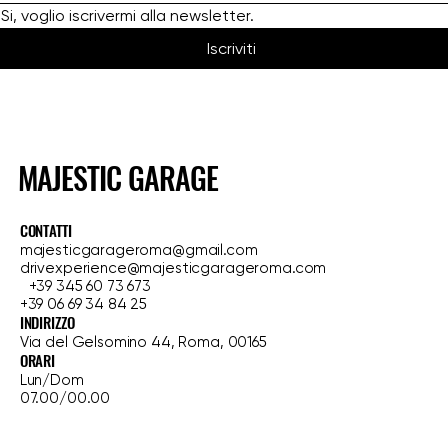
Si, voglio iscrivermi alla newsletter.
Iscriviti
MAJESTIC GARAGE
CONTATTI
majesticgarageroma@gmail.com
drivexperience@majesticgarageroma.com
+39 345 60 73 673
+39 06 69 34 84 25
INDIRIZZO
Via del Gelsomino 44, Roma, 00165
ORARI
Lun/Dom
07.00/00.00
HOME