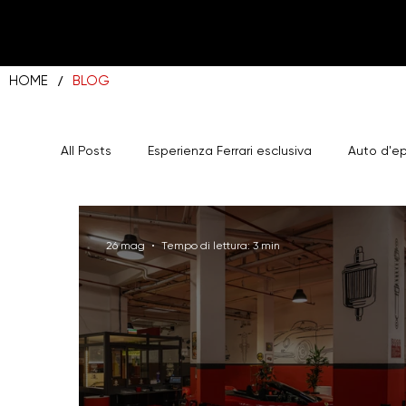
/
HOME
BLOG
All Posts
Esperienza Ferrari esclusiva
Auto d'e
Majestic Garage Parcheggio Roma
26 mag
Tempo di lettura: 3 min